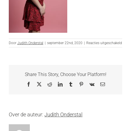
voor
Door
Judith Onderstal
|
september 22nd, 2020
|
Reacties uitgeschakeld
DSC_
bewer
websi
Share This Story, Choose Your Platform!
Facebook
X
Reddit
LinkedIn
Tumblr
Pinterest
Vk
E-
mail
Over de auteur:
Judith Onderstal