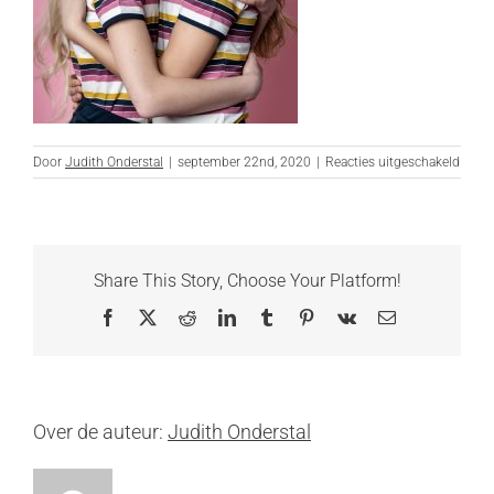
voor
Door
Judith Onderstal
|
september 22nd, 2020
|
Reacties uitgeschakeld
DSC_
bewer
websi
Share This Story, Choose Your Platform!
Facebook
X
Reddit
LinkedIn
Tumblr
Pinterest
Vk
E-
mail
Over de auteur:
Judith Onderstal