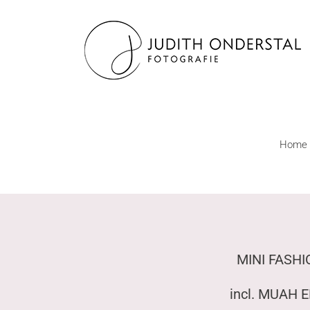
Ga
naar
inhoud
Home
MINI FASH
incl. MUAH 