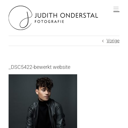
Ga
naar
inhoud
Vorige
_DSC5422-bewerkt website