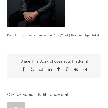
voor
Door
Judith Onderstal
|
september 22nd, 2020
|
Reacties uitgeschakeld
_DSC
bewer
websi
Share This Story, Choose Your Platform!
Facebook
X
Reddit
LinkedIn
Tumblr
Pinterest
Vk
E-
mail
Over de auteur:
Judith Onderstal