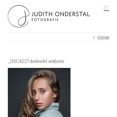
Ga
naar
inhoud
Vorige
_DSC4227-bewerkt website