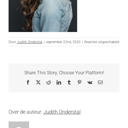
voor
Door
Judith Onderstal
|
september 22nd, 2020
|
Reacties uitgeschakeld
_DSC
bewer
websi
Share This Story, Choose Your Platform!
Facebook
X
Reddit
LinkedIn
Tumblr
Pinterest
Vk
E-
mail
Over de auteur:
Judith Onderstal