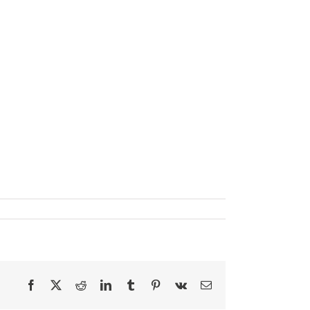
Facebook
X
Reddit
LinkedIn
Tumblr
Pinterest
Vk
E-
mail