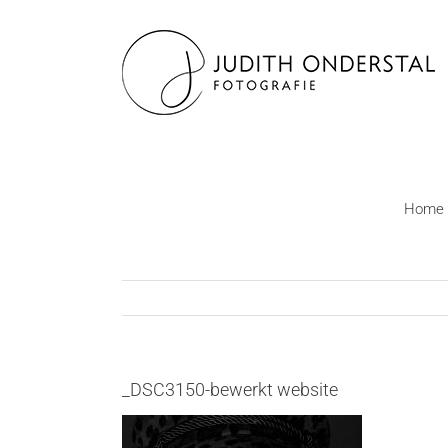
Ga
naar
inhoud
Home
_DSC3150-bewerkt website