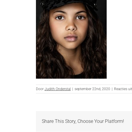
Door
Judith Onderstal
|
september 22nd, 2020
|
Reacties ui
Share This Story, Choose Your Platform!