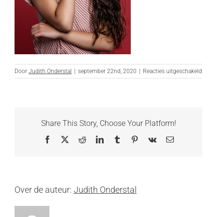
voor
Door
Judith Onderstal
|
september 22nd, 2020
|
Reacties uitgeschakeld
_DSC
bewer
websi
Share This Story, Choose Your Platform!
Facebook
X
Reddit
LinkedIn
Tumblr
Pinterest
Vk
E-
mail
Over de auteur:
Judith Onderstal