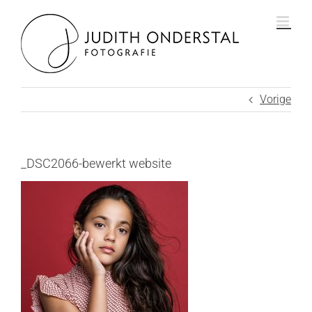
Ga
naar
inhoud
Vorige
_DSC2066-bewerkt website