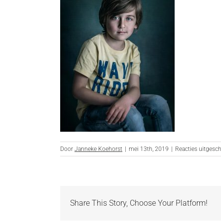
Door
Janneke Koehorst
|
mei 13th, 2019
|
Reacties uitgesc
Share This Story, Choose Your Platform!