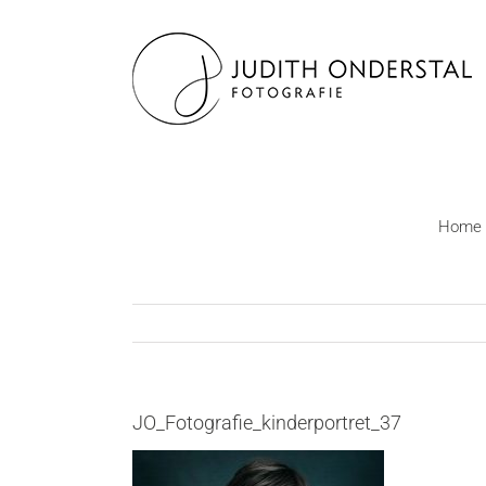
Ga
naar
inhoud
Home
JO_Fotografie_kinderportret_37