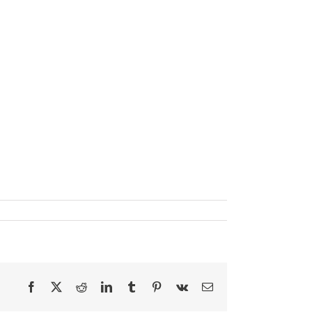
Facebook
X
Reddit
LinkedIn
Tumblr
Pinterest
Vk
E-
mail