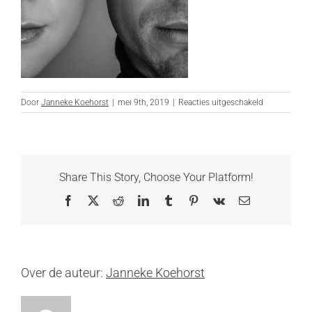
voor
Door
Janneke Koehorst
|
mei 9th, 2019
|
Reacties uitgeschakeld
JO_Fotografi
Share This Story, Choose Your Platform!
Facebook
X
Reddit
LinkedIn
Tumblr
Pinterest
Vk
E-
mail
Over de auteur:
Janneke Koehorst