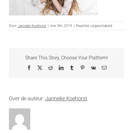
voor
Door
Janneke Koehorst
|
mei 9th, 2019
|
Reacties uitgeschakeld
JO_Fotografi
Share This Story, Choose Your Platform!
Facebook
X
Reddit
LinkedIn
Tumblr
Pinterest
Vk
E-
mail
Over de auteur:
Janneke Koehorst