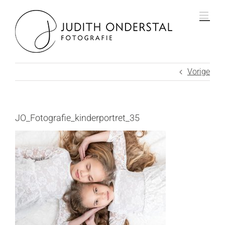
Ga
naar
inhoud
Vorige
JO_Fotografie_kinderportret_35