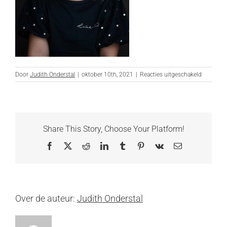
voor
Door
Judith Onderstal
|
oktober 10th, 2021
|
Reacties uitgeschakeld
DSC_509
bewerkt
website
Share This Story, Choose Your Platform!
Facebook
X
Reddit
LinkedIn
Tumblr
Pinterest
Vk
E-
mail
Over de auteur:
Judith Onderstal