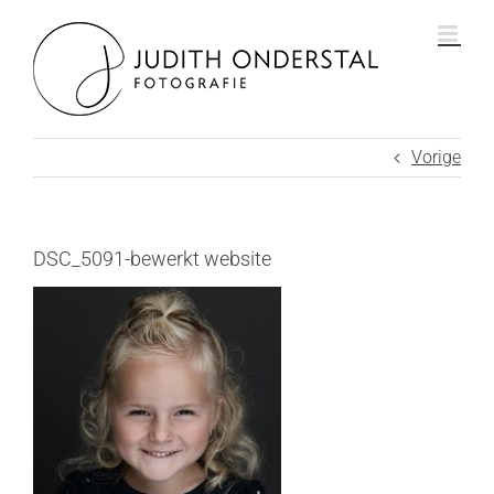
Ga
naar
inhoud
Vorige
DSC_5091-bewerkt website